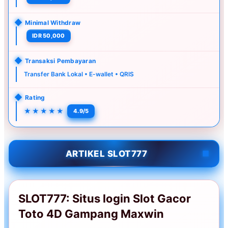
Minimal Withdraw
IDR 50,000
Transaksi Pembayaran
Transfer Bank Lokal • E-wallet • QRIS
Rating
4.9/5
ARTIKEL SLOT777
SLOT777: Situs login Slot Gacor
Toto 4D Gampang Maxwin