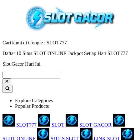
Cari kami di Google : SLOT777
Daftar 10 Situs SLOT ONLINE Jackpot Setiap Hari SLOT777
Slot Gacor Hari Ini
Explore Categories
Popular Products
SLOT777
SLOT
SLOT GACOR
SLOT ONLINE
SITUS SLOT
LINK SLOT