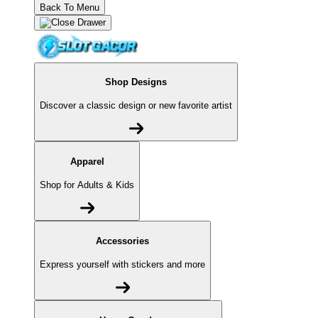
Back To Menu
Shop Designs
Discover a classic design or new favorite artist
Apparel
Shop for Adults & Kids
Accessories
Express yourself with stickers and more