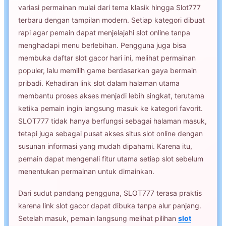
variasi permainan mulai dari tema klasik hingga Slot777
terbaru dengan tampilan modern. Setiap kategori dibuat
rapi agar pemain dapat menjelajahi slot online tanpa
menghadapi menu berlebihan. Pengguna juga bisa
membuka daftar slot gacor hari ini, melihat permainan
populer, lalu memilih game berdasarkan gaya bermain
pribadi. Kehadiran link slot dalam halaman utama
membantu proses akses menjadi lebih singkat, terutama
ketika pemain ingin langsung masuk ke kategori favorit.
SLOT777 tidak hanya berfungsi sebagai halaman masuk,
tetapi juga sebagai pusat akses situs slot online dengan
susunan informasi yang mudah dipahami. Karena itu,
pemain dapat mengenali fitur utama setiap slot sebelum
menentukan permainan untuk dimainkan.
Dari sudut pandang pengguna, SLOT777 terasa praktis
karena link slot gacor dapat dibuka tanpa alur panjang.
Setelah masuk, pemain langsung melihat pilihan
slot