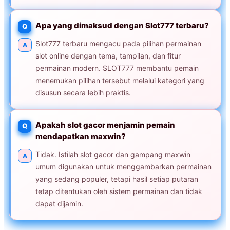
Apa yang dimaksud dengan Slot777 terbaru?
Slot777 terbaru mengacu pada pilihan permainan
slot online dengan tema, tampilan, dan fitur
permainan modern. SLOT777 membantu pemain
menemukan pilihan tersebut melalui kategori yang
disusun secara lebih praktis.
Apakah slot gacor menjamin pemain
mendapatkan maxwin?
Tidak. Istilah slot gacor dan gampang maxwin
umum digunakan untuk menggambarkan permainan
yang sedang populer, tetapi hasil setiap putaran
tetap ditentukan oleh sistem permainan dan tidak
dapat dijamin.