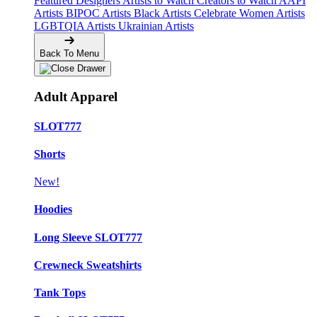
Featured Designers
Artists to Watch
Creators to Watch
AAPI
Artists
BIPOC Artists
Black Artists
Celebrate Women Artists
LGBTQIA Artists
Ukrainian Artists
Back To Menu
Adult Apparel
SLOT777
Shorts
New!
Hoodies
Long Sleeve SLOT777
Crewneck Sweatshirts
Tank Tops