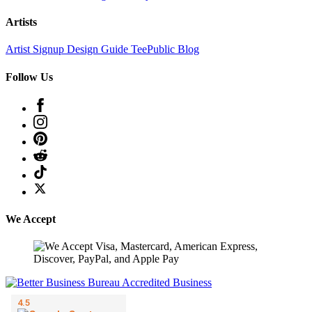
Artists
Artist Signup
Design Guide
TeePublic Blog
Follow Us
We Accept