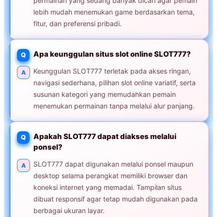
permainan yang sedang banyak dicari agar pemain
lebih mudah menemukan game berdasarkan tema,
fitur, dan preferensi pribadi.
Apa keunggulan situs slot online SLOT777?
Keunggulan SLOT777 terletak pada akses ringan,
navigasi sederhana, pilihan slot online variatif, serta
susunan kategori yang memudahkan pemain
menemukan permainan tanpa melalui alur panjang.
Apakah SLOT777 dapat diakses melalui
ponsel?
SLOT777 dapat digunakan melalui ponsel maupun
desktop selama perangkat memiliki browser dan
koneksi internet yang memadai. Tampilan situs
dibuat responsif agar tetap mudah digunakan pada
berbagai ukuran layar.