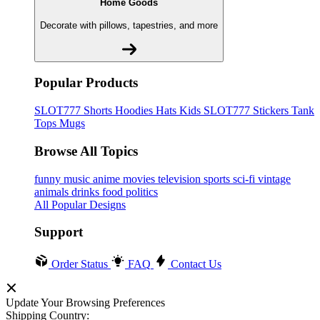
Home Goods
Decorate with pillows, tapestries, and more
Popular Products
SLOT777
Shorts
Hoodies
Hats
Kids SLOT777
Stickers
Tank
Tops
Mugs
Browse All Topics
funny
music
anime
movies
television
sports
sci-fi
vintage
animals
drinks
food
politics
All Popular Designs
Support
Order Status
FAQ
Contact Us
Update Your Browsing Preferences
Shipping Country: